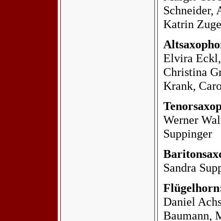
Schneider, 
Katrin Zuge
Altsaxopho
Elvira Eckl,
Christina G
Krank, Car
Tenorsaxo
Werner Walt
Suppinger
Baritonsax
Sandra Sup
Flügelhorn
Daniel Achs
Baumann, M