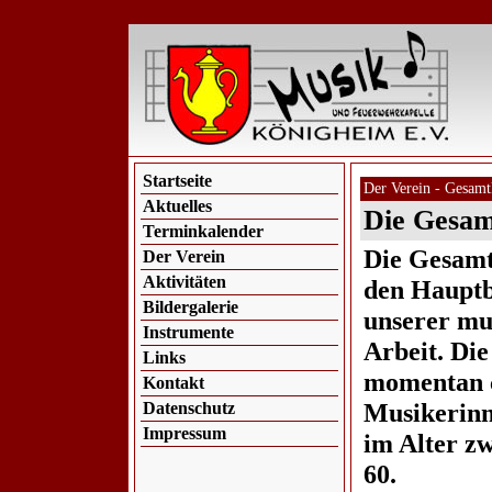
Startseite
Der Verein - Gesamt
Aktuelles
Die Gesam
Terminkalender
Die Gesamt
Der Verein
Aktivitäten
den Hauptb
Bildergalerie
unserer mu
Instrumente
Arbeit. Die
Links
momentan c
Kontakt
Musikerin
Datenschutz
Impressum
im Alter z
60.